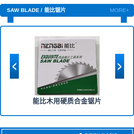
SAW BLADE /
能比锯片
MORE+
能比木用硬质合金锯片
能比1.