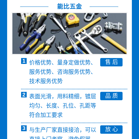
能比五金
1
售 后
价格优势、量身定做优势、
服务优势、咨询服务优势、
技术服务优势
2
品 质
表面光滑，用料精细，镀层
均匀、长度、孔位、孔距等
符合加工要求
3
放 心
与生产厂家直接接洽，可以