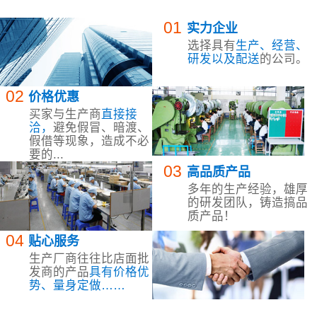
01
实力企业
选择具有
生产、经营、
研发以及配送
的公司。
02
价格优惠
买家与生产商
直接接
洽，
避免假冒、暗渡、
假借等现象，造成不必
要的...
03
高品质产品
多年的生产经验，雄厚
的研发团队，铸造搞品
质产品！
04
贴心服务
生产厂商往往比店面批
发商的产品
具有价格优
势、量身定做……