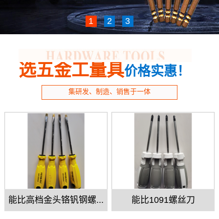
1
2
3
选五金工量具
价格实惠！
集研发、制造、销售于一体
能比高档金头铬钒钢螺...
能比1091螺丝刀