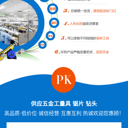
供应五金工量具 锯片 钻头
高品质·低价位·诚信经营·互惠互利 热诚欢迎您惠顾！